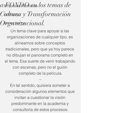
a FONDO en los temas de
Empresas Familiares
Cultura y Transformación
Liderazgo
Organizacional.
Temas Varios
Un tema clave para apoyar a las 
organizaciones de cualquier tipo, es 
alinearnos sobre conceptos 
tradicionales, pero que ya hoy parece 
no dibujan el panorama completo en 
el tema. Esa suerte de venir trabajando 
con escenas, pero no el guión 
completo de la película.
–
En tal sentido, quisiera someter a 
consideración algunos elementos que 
invitan a cuestionar la visión 
predominante en la academia y 
consultoría de estos procesos: