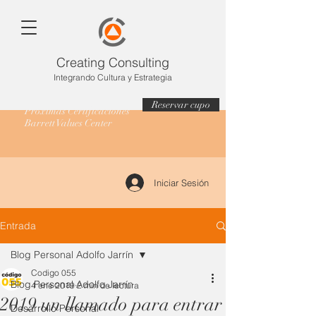
Creating Consulting
Integrando Cultura y Estrategia
Reservar cupo
Próximas Certificaciones
Barrett Values Center
Iniciar Sesión
Entrada
Blog Personal Adolfo Jarrín
Codigo 055
Blog Personal Adolfo Jarrín
4 ene 2019
2 min de lectura
2019 un llamado para entrar
Desarrollo Personal