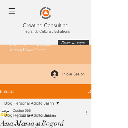
Creating Consulting
Integrando Cultura y Estrategia
Reservar cupo
Próximas Certificaciones
Barrett Values Center
Iniciar Sesión
Entrada
Blog Personal Adolfo Jarrín
Codigo 055
Blog Personal Adolfo Jarrín
17 jul 2019
2 min de lectura
Ana María y Bogotá
Desarrollo Personal