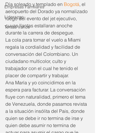
Día soleado y templado en 
Bogotá
, el 
Empresas Familiares
aeropuerto del Dorado ya normalizado 
Liderazgo
luego del evento del jet ejecutivo, 
cuyas llantas estallaran anoche 
Temas Varios
durante la carrera de despegue.
La cola para tomar el vuelo a Miami 
regala la cordialidad y facilidad de 
conversación del Colombiano. Un 
ciudadano multicolor, culto y 
trabajador con el cual he tenido el 
placer de compartir y trabajar.
Ana María y yo coincidimos en la 
espera para facturar. La conversación 
fluye con naturalidad, primero el tema 
de Venezuela, donde pasamos revista 
a la situación insólita del Pais, donde 
quien se debe ir no termina de irse y 
quien debe asumir no termina de 
actuar para asumir el cargo que le 