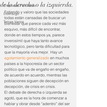
de la derecha o la izquierda.
Empresas Familiares
Entiendo y valoro que las sociedades 
Liderazgo
todas están cansadas de buscar un 
Temas Varios
bienestar que parece cada vez más 
esquivo, más difícil de encontrar, 
donde en estos tiempos ya, parece 
inverosímil que haya tanto avance 
tecnológico, pero tanta dificultad para 
que la mayoría viva mejor.  Hay un 
agotamiento generalizado
 en muchos 
países a la hipocresía de un sector 
político que va de engaño en engaño, 
de acuerdo en acuerdo, mientras las 
poblaciones siguen de decepción en 
decepción, de crisis en crisis.
El debate de derecha o izquierda se 
agotó, que es la hora de comenzar a 
hablar y obrar desde “adentro” del ser 