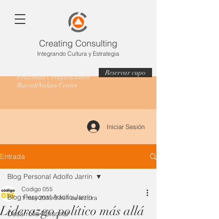
Creating Consulting
Integrando Cultura y Estrategia
Reservar cupo
Próximas Certificaciones
Barrett Values Center
Iniciar Sesión
Entrada
Blog Personal Adolfo Jarrín
Codigo 055
Blog Personal Adolfo Jarrín
1 may 2019
2 min de lectura
Liderazgo político más allá
Desarrollo Personal