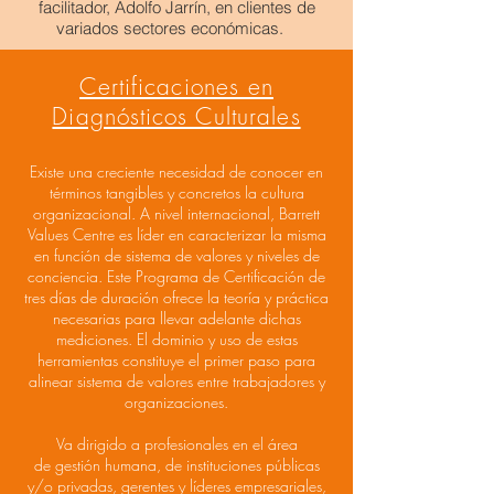
facilitador, Adolfo Jarrín, en clientes de
variados sectores económicas.
Certificaciones en
Diagnósticos Culturales
Existe una creciente necesidad de conocer en
términos tangibles y concretos la cultura
organizacional. A nivel internacional, Barrett
Values Centre es líder en caracterizar la misma
en función de sistema de valores y niveles de
conciencia. Este Programa de Certificación de
tres días de duración ofrece la teoría y práctica
necesarias para llevar adelante dichas
mediciones. El dominio y uso de estas
herramientas constituye el primer paso para
alinear sistema de valores entre trabajadores y
organizaciones.
Va dirigido a profesionales en el área
de gestión humana, de instituciones públicas
y/o privadas, gerentes y líderes empresariales,