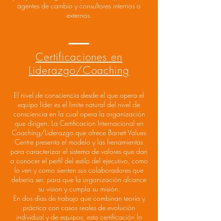
agentes de cambio y consultores internos o
externos.
Certificaciones en
Liderazgo/Coaching
El nivel de consciencia desde el que opera el
equipo líder es el limite natural del nivel de
consciencia en la cual opera la organización
que dirigen. La Certificacion Internacional en
Coaching/Liderazgo que ofrece Barrett Values
Centre presenta el modelo y las herramientas
para caracterizar el sistema de valores que dan
a conocer el perfil del estilo del ejecutivo, como
lo ven y como sienten sus colaboradores que
debería ser, para que la organización alcance
su vision y cumpla su misión.
En dos días de trabajo que combinan teoría y
práctica con casos reales de evolución
individual y de equipos, esta certificación lo