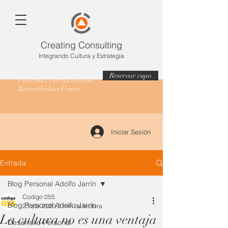
Creating Consulting
Integrando Cultura y Estrategia
Reservar cupo
Próximas Certificaciones
Barrett Values Center
Iniciar Sesión
Entrada
Blog Personal Adolfo Jarrín
Codigo 055
Blog Personal Adolfo Jarrín
23 abr 2020
2 min de lectura
La cultura no es una ventaja
Desarrollo Personal