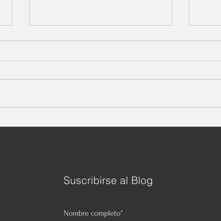
Líder – hartazgo
¿Épo
époc
Pocos temas han sido tan
Parec
estudiados y pocos tal vez, a
nuest
pesar de tanto estudio, siguen
famil
tan cuestionados, motivo por el
ruptur
cual sigue ...
Suscribirse al Blog