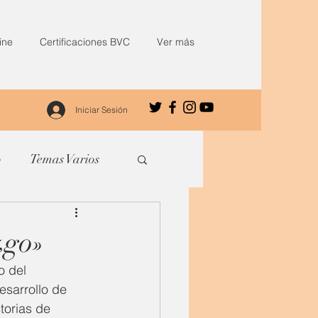
ine
Certificaciones BVC
Ver más
Iniciar Sesión
o
Temas Varios
zgo»
o del 
sarrollo de 
torias de 