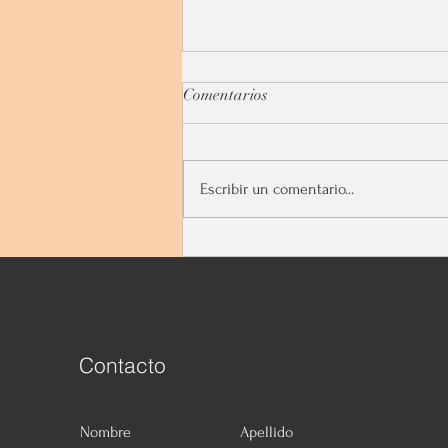
Transiciones
Comentarios
Vivimos momentos distintos. En
febrero de este año escribí en
este blog acerca de las rupturas.
Escribir un comentario...
lo hago ahora acerca de las
transiciones....
Contacto