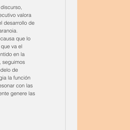
 discurso, 
cutivo valora 
l desarrollo de 
aranoia.
 causa que lo 
 que va el 
tido en la 
, seguimos 
odelo de 
ia la función 
esonar con las 
ente genere las 