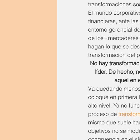
transformaciones sos
El mundo corporativo
financieras, ante las
entorno gerencial de 
de los «mercaderes 
hagan lo que se des
transformación del p
No hay transformaci
líder. De hecho, 
aquel en e
Va quedando menos e
coloque en primera 
alto nivel. Ya no fu
proceso de 
transfor
mismo que suele hace
objetivos no se modi
congruencia en el s