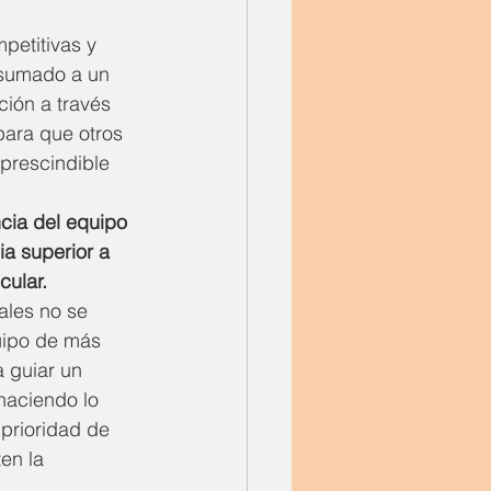
petitivas y 
, sumado a un 
ción a través 
ara que otros 
prescindible 
cia del equipo 
a superior a 
cular.
les no se 
uipo de más 
a guiar un 
 haciendo lo 
prioridad de 
en la 