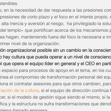
tenibles.
, en la necesidad de dar respuesta a las presiones com
 presiones de corto plazo y el foco en el interés propio
alta inercia y aversión al riesgo,  ha privilegiado la solu
del templo» que pontifican acerca de los mecanismos p
ea hagan, manteniendo fuera del foco la necesaria e im
rimer nivel de la organización.
ón organizacional posible sin un cambio en la conscien
no hay cultura que pueda operar a un nivel de conscienci
l que opera el equipo líder en general y el CEO en parti
spacio para procesos de apoyo en el tema, en los cua
linea el compromiso de transformación personal del eq
nciona el contratar asesores para que otros cambien, par
mación de la cultura
, si el equipo de dirección continúa
r, si el modelo de gestión sigue siendo el mismo, si la 
fica y la estructura no sufra transformaciones que denot
istema llamado empresa.