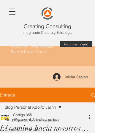
Creating Consulting
Integrando Cultura y Estrategia
Reservar cupo
Próximas Certificaciones
Barrett Values Center
Iniciar Sesión
Entrada
Blog Personal Adolfo Jarrín
Codigo 055
Blog Personal Adolfo Jarrín
10 jun 2019
3 min de lectura
El camino hacia nosotros…
Desarrollo Personal