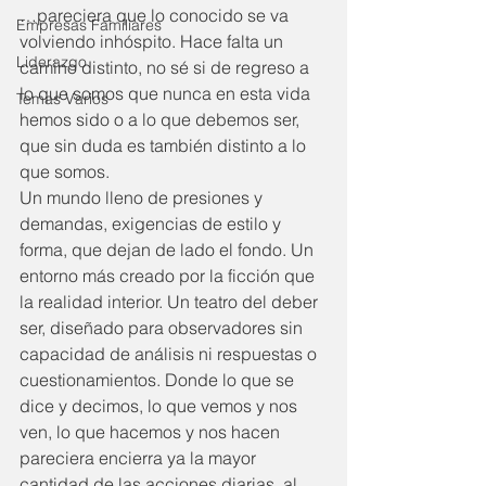
…pareciera que lo conocido se va 
Empresas Familiares
volviendo inhóspito. Hace falta un 
Liderazgo
camino distinto, no sé si de regreso a 
lo que somos que nunca en esta vida 
Temas Varios
hemos sido o a lo que debemos ser, 
que sin duda es también distinto a lo 
que somos.
Un mundo lleno de presiones y 
demandas, exigencias de estilo y 
forma, que dejan de lado el fondo. Un 
entorno más creado por la ficción que 
la realidad interior. Un teatro del deber 
ser, diseñado para observadores sin 
capacidad de análisis ni respuestas o 
cuestionamientos. Donde lo que se 
dice y decimos, lo que vemos y nos 
ven, lo que hacemos y nos hacen 
pareciera encierra ya la mayor 
cantidad de las acciones diarias, al 