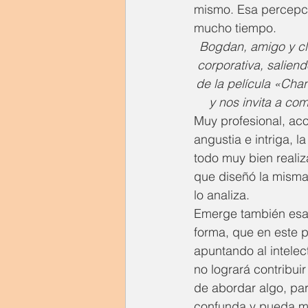
mismo. Esa percepci
mucho tiempo.
Bogdan, amigo y cli
corporativa, salien
de la película «Chan
y nos invita a co
Muy profesional, ac
angustia e intriga, 
todo muy bien realiza
que diseñó la misma 
lo analiza.
Emerge también esa 
forma, que en este p
apuntando al intelec
no logrará contribui
de abordar algo, par
confunda y pueda mas