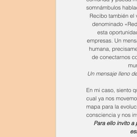
somnámbulos hablado
Recibo también el 
denominado «Redefi
esta oportunida
empresas. Un mensaj
humana, precisament
de conectarnos con
mun
Un mensaje lleno de 
En mi caso, siento q
cual ya nos movemos
mapa para la evoluci
consciencia y nos inv
Para ello invito 
 es