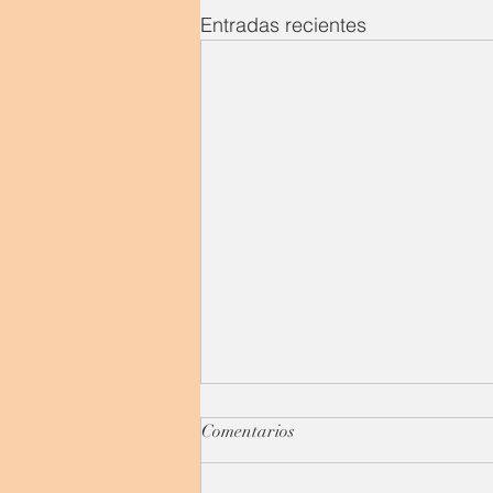
Entradas recientes
El comienzo del fin o el fin del
Comentarios
comienzo.
Desnuda, a la vista, sin rubor ni,