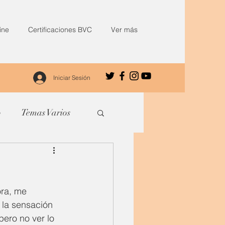
ine
Certificaciones BVC
Ver más
Iniciar Sesión
o
Temas Varios
ora, me 
 la sensación 
ero no ver lo 