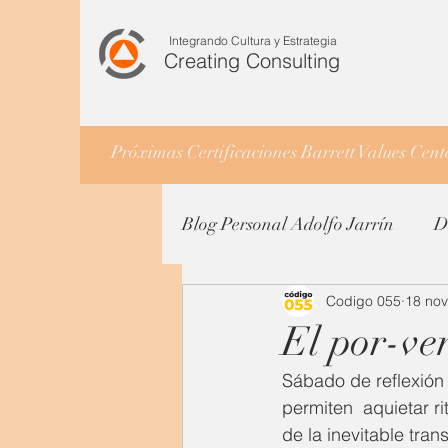
Integrando Cultura y Estrategia
Creating Consulting
Próximas Certificaciones Barrett Values Cen
Blog Personal Adolfo Jarrín
D
Codigo 055
18 no
El por-v
Sábado de reflexión 
permiten  aquietar r
de la inevitable tra