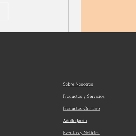
ema global. Una situación
menaza la salud y la vida
s de 7 mil millones de
nas. Mis...
Sobre Nosotros
Productos y Servicios
Productos On-Line
Adolfo Jarrín
Eventos y Noticias