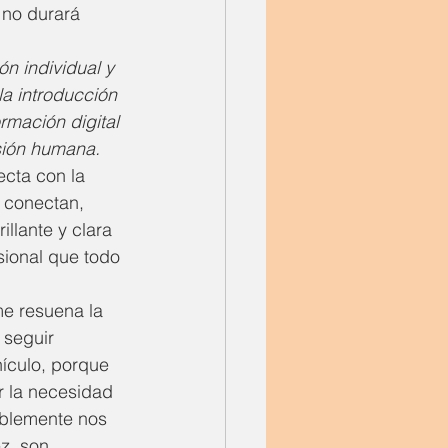
 no durará 
n individual y 
a introducción 
rmación digital 
sión humana. 
cta con la 
e conectan, 
llante y clara 
sional que todo 
e resuena la 
 seguir 
hículo, porque 
r la necesidad 
iblemente nos 
z, son 