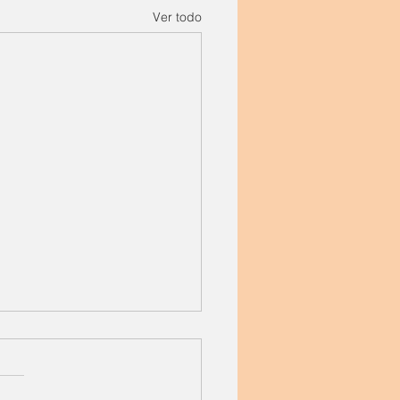
Ver todo
D-19, primeras
esiones
ndo moderno confronta un