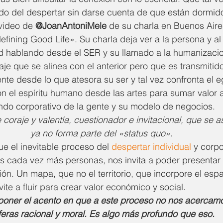
 del despertar sin darse cuenta de que están dormid
video de 
@JoanAntoniMele
 de su charla en Buenos Aire
ning Good Life». Su charla deja ver a la persona y al 
d hablando desde el SER y su llamado a la humanizacio
e que se alinea con el anterior pero que es transmitid
e desde lo que atesora su ser y tal vez confronta el e
 el espíritu humano desde las artes para sumar valor a 
do corporativo de la gente y su modelo de negocios. 
coraje y valentía, cuestionador e invitacional, que se a
ya no forma parte del «status quo».
ue el inevitable proceso del 
despertar individual
 y corpo
 cada vez más personas, nos invita a poder presentar
ón. Un mapa, que no el territorio, que incorpore el espa
ite a fluir para crear valor económico y social.
a poner el acento en que a este proceso no nos acercam
feras racional y moral. Es algo más profundo que eso. 