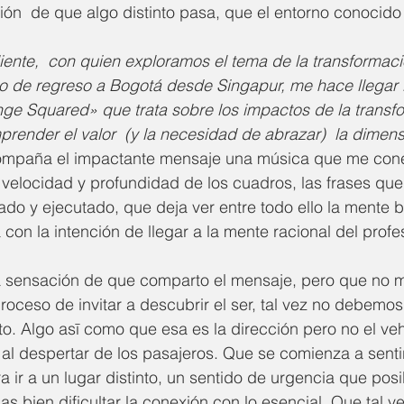
ón  de que algo distinto pasa, que el entorno conocido
ente,  con quien exploramos el tema de la transformació
do de regreso a Bogotá desde Singapur, me hace llegar l
ge Squared» que trata sobre los impactos de la transfo
mprender el valor  (y la necesidad de abrazar)  la dimen
ompaña el impactante mensaje una música que me cone
la velocidad y profundidad de los cuadros, las frases qu
do y ejecutado, que deja ver entre todo ello la mente bri
con la intención de llegar a la mente racional del profe
sensación de que comparto el mensaje, pero que no m
roceso de invitar a descubrir el ser, tal vez no debemos
to. Algo asī como que esa es la dirección pero no el ve
r al despertar de los pasajeros. Que se comienza a senti
a ir a un lugar distinto, un sentido de urgencia que pos
 bien dificultar la conexión con lo esencial. Que tal ve